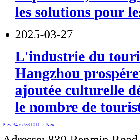
les solutions pour le
2025-03-27
L'industrie du tour
Hangzhou prospérer
ajoutée culturelle d
le nombre de touris
Prev
3
4
5
6
7
8
9
10
11
12
Next
Adresse: 839 Renmin Road,