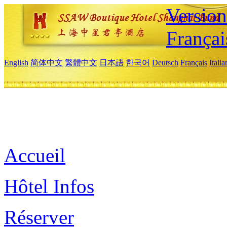
Versio
Françai
English
简体中文
繁體中文
日本語
한국어
Deutsch
Français
Itali
Accueil
Hôtel Infos
Réserver